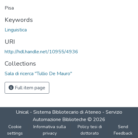
Pisa
Keywords
Linguistica
URI
http://hdl.handle.net/10955/4936
Collections
Sala di ricerca "Tullio De Mauro"
Full item page
Unical - Sistema Bibliotecario di Ateneo - Servizio
Automazione Biblioteche
©
2026
Cookie
Informativa sulla
Policy tesi di
Send
settings
privacy
dottorato
Feedback