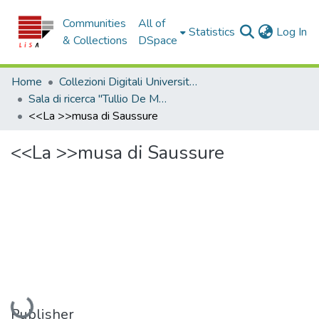
Communities
All of
(c
Statistics
Log In
& Collections
DSpace
Home
Collezioni Digitali Università della Calabria
Sala di ricerca "Tullio De Mauro"
<<La >>musa di Saussure
<<La >>musa di Saussure
Loading...
Publisher