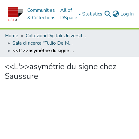
Communities
All of
(c
Statistics
Log In
& Collections
DSpace
Home
Collezioni Digitali Università della Calabria
Sala di ricerca "Tullio De Mauro"
<<L'>>asymétrie du signe chez Saussure
<<L'>>asymétrie du signe chez
Saussure
Loading...