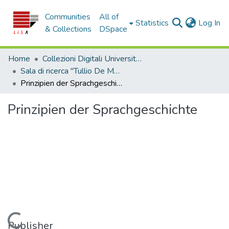
Communities
All of
(c
Statistics
Log In
& Collections
DSpace
Home
Collezioni Digitali Università della Calabria
Sala di ricerca "Tullio De Mauro"
Prinzipien der Sprachgeschichte
Prinzipien der Sprachgeschichte
Loading...
Publisher