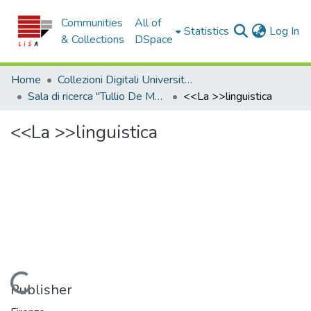
Communities
All of
(c
Statistics
Log In
& Collections
DSpace
Home
Collezioni Digitali Università della Calabria
Sala di ricerca "Tullio De Mauro"
<<La >>linguistica
<<La >>linguistica
Loading...
Publisher