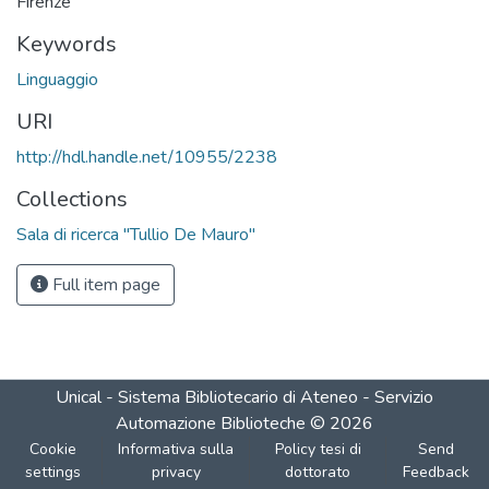
Firenze
Keywords
Linguaggio
URI
http://hdl.handle.net/10955/2238
Collections
Sala di ricerca "Tullio De Mauro"
Full item page
Unical - Sistema Bibliotecario di Ateneo - Servizio
Automazione Biblioteche
©
2026
Cookie
Informativa sulla
Policy tesi di
Send
settings
privacy
dottorato
Feedback