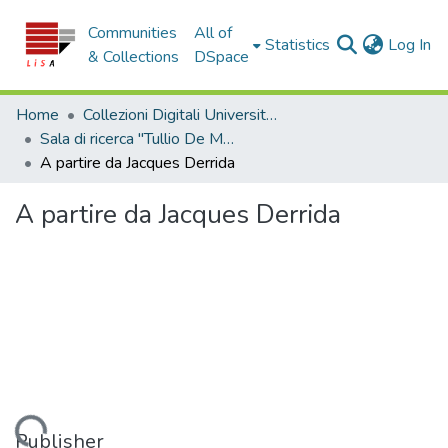
Communities
All of
(c
Statistics
Log In
& Collections
DSpace
Home
Collezioni Digitali Università della Calabria
Sala di ricerca "Tullio De Mauro"
A partire da Jacques Derrida
A partire da Jacques Derrida
Publisher