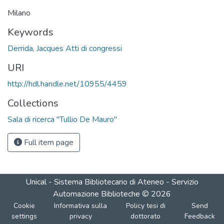
Loading...
Milano
Keywords
Derrida, Jacques Atti di congressi
URI
http://hdl.handle.net/10955/4459
Collections
Sala di ricerca "Tullio De Mauro"
Full item page
Unical - Sistema Bibliotecario di Ateneo - Servizio
Automazione Biblioteche
©
2026
Cookie
Informativa sulla
Policy tesi di
Send
settings
privacy
dottorato
Feedback