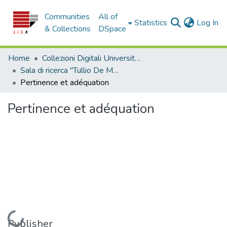
Communities
All of
(c
Statistics
Log In
& Collections
DSpace
Home
Collezioni Digitali Università della Calabria
Sala di ricerca "Tullio De Mauro"
Pertinence et adéquation
Pertinence et adéquation
Loading...
Publisher