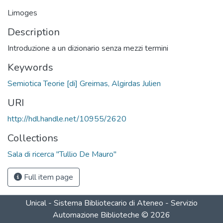
Limoges
Description
Introduzione a un dizionario senza mezzi termini
Keywords
Semiotica Teorie [di] Greimas, Algirdas Julien
URI
http://hdl.handle.net/10955/2620
Collections
Sala di ricerca "Tullio De Mauro"
Full item page
Unical - Sistema Bibliotecario di Ateneo - Servizio
Automazione Biblioteche
©
2026