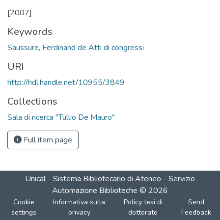
[2007]
Keywords
Saussure, Ferdinand de Atti di congressi
URI
http://hdl.handle.net/10955/3849
Collections
Sala di ricerca "Tullio De Mauro"
Full item page
Unical - Sistema Bibliotecario di Ateneo - Servizio
Automazione Biblioteche
©
2026
Cookie
Informativa sulla
Policy tesi di
Send
settings
privacy
dottorato
Feedback