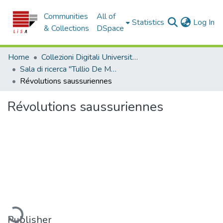
Communities
All of
(c
Statistics
Log In
& Collections
DSpace
Home
Collezioni Digitali Università della Calabria
Sala di ricerca "Tullio De Mauro"
Révolutions saussuriennes
Révolutions saussuriennes
ading...
Publisher