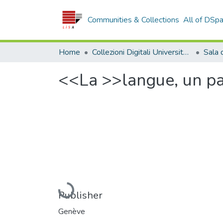
Communities & Collections
All of DSp
Home
Collezioni Digitali Università della Calabria
<<La >>langue, un pat
Loading...
Publisher
Genève