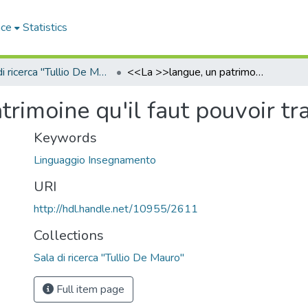
ace
Statistics
Sala di ricerca "Tullio De Mauro"
<<La >>langue, un patrimoine qu'il faut pouvoir transmettre
rimoine qu'il faut pouvoir t
Keywords
Linguaggio Insegnamento
URI
http://hdl.handle.net/10955/2611
Collections
Sala di ricerca "Tullio De Mauro"
Full item page