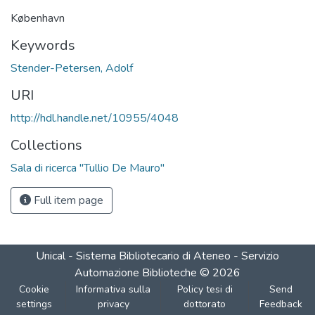
København
Keywords
Stender-Petersen, Adolf
URI
http://hdl.handle.net/10955/4048
Collections
Sala di ricerca "Tullio De Mauro"
Full item page
Unical - Sistema Bibliotecario di Ateneo - Servizio
Automazione Biblioteche
©
2026
Cookie
Informativa sulla
Policy tesi di
Send
settings
privacy
dottorato
Feedback