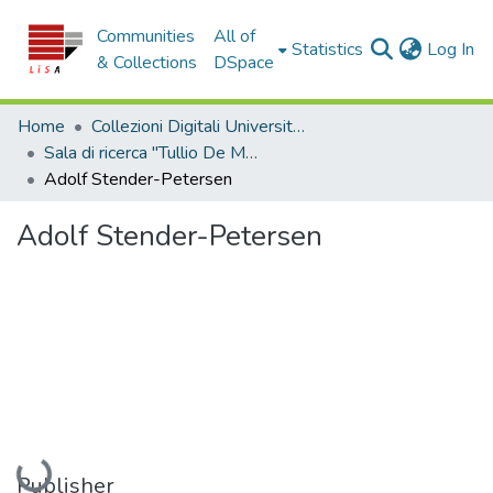
Communities
All of
(c
Statistics
Log In
& Collections
DSpace
Home
Collezioni Digitali Università della Calabria
Sala di ricerca "Tullio De Mauro"
Adolf Stender-Petersen
Adolf Stender-Petersen
Loading...
Publisher