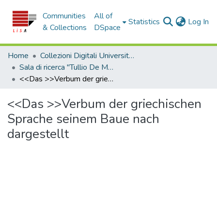
Communities
All of
(c
Statistics
Log In
& Collections
DSpace
Home
Collezioni Digitali Università della Calabria
Sala di ricerca "Tullio De Mauro"
<<Das >>Verbum der griechischen Sprache seinem Baue nach dargestellt
<<Das >>Verbum der griechischen
Sprache seinem Baue nach
dargestellt