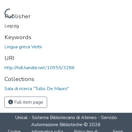
Loading...
Publisher
Leipzig
Keywords
Lingua greca Verbi
URI
http://hdl.handle.net/10955/3286
Collections
Sala di ricerca "Tullio De Mauro"
Full item page
Unical - Sistema Bibliotecario di Ateneo - Servizio
Automazione Biblioteche
©
2026
Cookie
Informativa sulla
Policy tesi di
Send