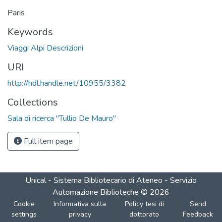
Paris
Keywords
Viaggi Alpi Descrizioni
URI
http://hdl.handle.net/10955/3382
Collections
Sala di ricerca "Tullio De Mauro"
Full item page
Unical - Sistema Bibliotecario di Ateneo - Servizio
Automazione Biblioteche
©
2026
Cookie
Informativa sulla
Policy tesi di
Send
settings
privacy
dottorato
Feedback