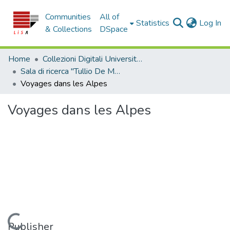
Communities
All of
(c
Statistics
Log In
& Collections
DSpace
Home
Collezioni Digitali Università della Calabria
Sala di ricerca "Tullio De Mauro"
Voyages dans les Alpes
Voyages dans les Alpes
Loading...
Publisher