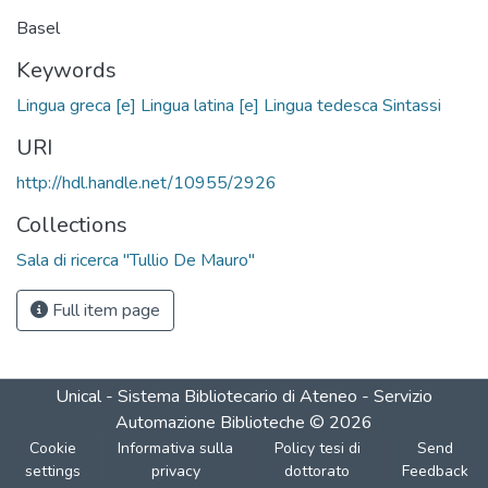
Basel
Keywords
Lingua greca [e] Lingua latina [e] Lingua tedesca Sintassi
URI
http://hdl.handle.net/10955/2926
Collections
Sala di ricerca "Tullio De Mauro"
Full item page
Unical - Sistema Bibliotecario di Ateneo - Servizio
Automazione Biblioteche
©
2026
Cookie
Informativa sulla
Policy tesi di
Send
settings
privacy
dottorato
Feedback