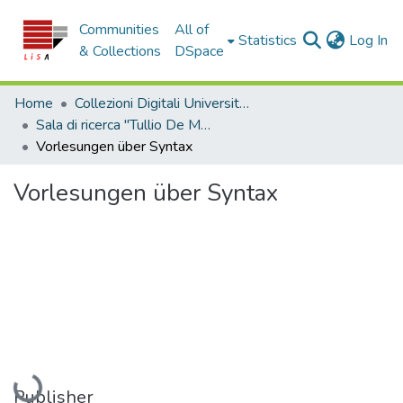
Communities
All of
(c
Statistics
Log In
& Collections
DSpace
Home
Collezioni Digitali Università della Calabria
Sala di ricerca "Tullio De Mauro"
Vorlesungen über Syntax
Vorlesungen über Syntax
Loading...
Publisher