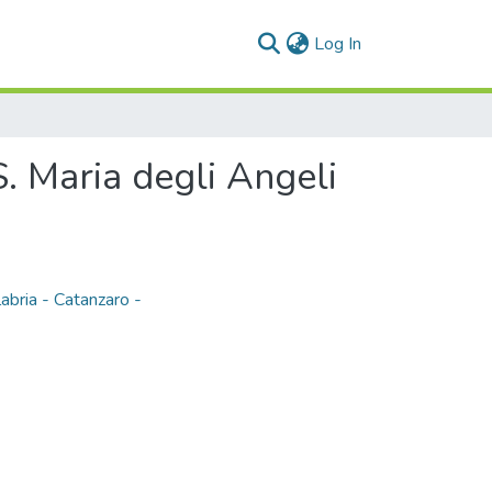
(current)
Log In
S. Maria degli Angeli
alabria - Catanzaro -