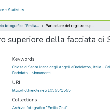
ace
Statistics
Archivio fotografico "Emilia Zinzi"
Particolare del registro superiore della facciata di S. Maria degli Angeli in Badolato
ro superiore della facciata di 
Keywords
Chiesa di Santa Maria degli Angeli <Badolato>
,
Italia - C
Badolato - Monumenti
URI
http://hdl.handle.net/10955/1555
Collections
Archivio fotografico "Emilia Zinzi"