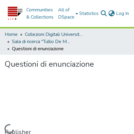
Communities
All of
(c
Statistics
Log In
& Collections
DSpace
Home
Collezioni Digitali Università della Calabria
Sala di ricerca "Tullio De Mauro"
Questioni di enunciazione
Questioni di enunciazione
Loading...
Publisher