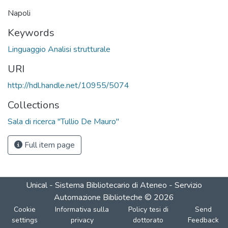
Napoli
Keywords
Linguaggio Analisi strutturale
URI
http://hdl.handle.net/10955/5074
Collections
Sala di ricerca "Tullio De Mauro"
Full item page
Unical - Sistema Bibliotecario di Ateneo - Servizio
Automazione Biblioteche
©
2026
Cookie
Informativa sulla
Policy tesi di
Send
settings
privacy
dottorato
Feedback