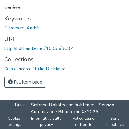
Genève
Keywords
Oltramare, André
URI
http://hdl.handle.net/10955/3087
Collections
Sala di ricerca "Tullio De Mauro"
Full item page
Unical - Sistema Bibliotecario di Ateneo - Servizio
Automazione Biblioteche
©
2026
Cookie
Informativa sulla
Policy tesi di
Send
settings
privacy
dottorato
Feedback