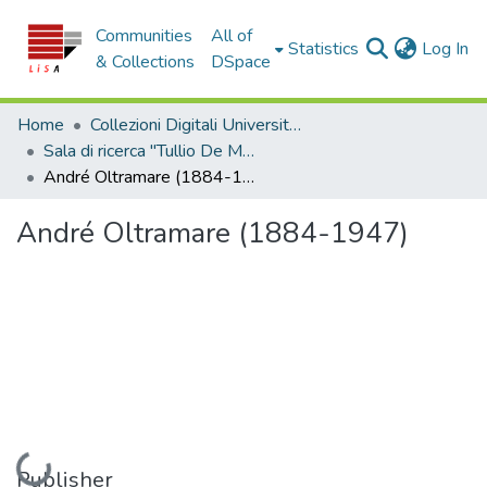
Communities
All of
(c
Statistics
Log In
& Collections
DSpace
Home
Collezioni Digitali Università della Calabria
Sala di ricerca "Tullio De Mauro"
André Oltramare (1884-1947)
André Oltramare (1884-1947)
Loading...
Publisher