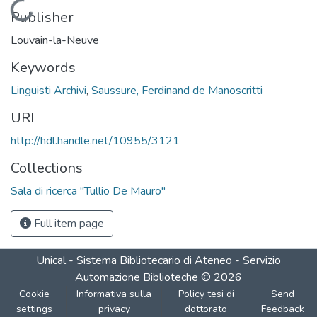
Loading...
Publisher
Louvain-la-Neuve
Keywords
Linguisti Archivi
,
Saussure, Ferdinand de Manoscritti
URI
http://hdl.handle.net/10955/3121
Collections
Sala di ricerca "Tullio De Mauro"
Full item page
Unical - Sistema Bibliotecario di Ateneo - Servizio
Automazione Biblioteche
©
2026
Cookie
Informativa sulla
Policy tesi di
Send
settings
privacy
dottorato
Feedback