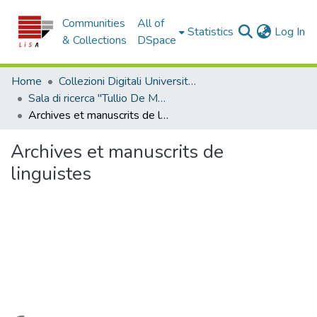
Communities
All of
(c
Statistics
Log In
& Collections
DSpace
Home
Collezioni Digitali Università della Calabria
Sala di ricerca "Tullio De Mauro"
Archives et manuscrits de linguistes
Archives et manuscrits de
linguistes