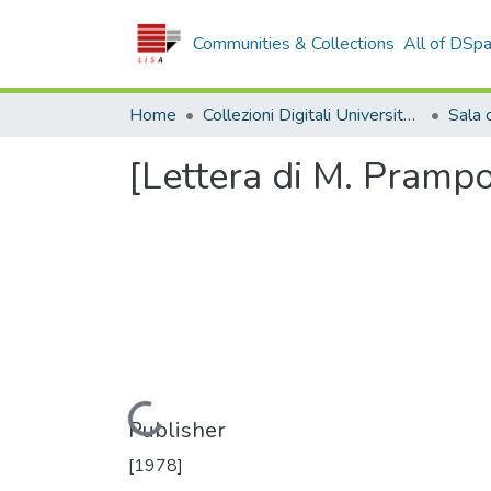
Communities & Collections
All of DSp
Home
Collezioni Digitali Università della Calabria
[Lettera di M. Prampo
Loading...
Publisher
[1978]