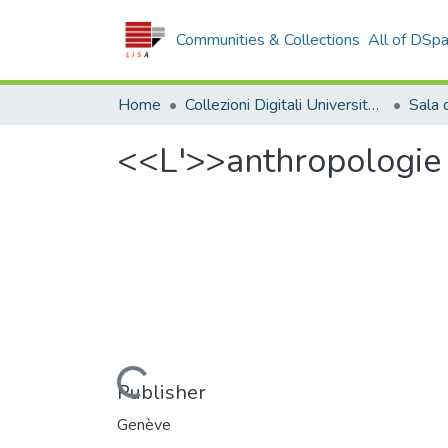
Communities & Collections
All of DSp
Home
Collezioni Digitali Università della Calabria
<<L'>>anthropologie 
Loading...
Publisher
Genève