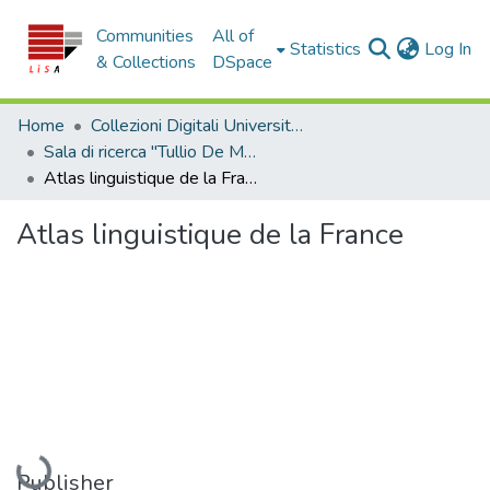
Communities
All of
(c
Statistics
Log In
& Collections
DSpace
Home
Collezioni Digitali Università della Calabria
Sala di ricerca "Tullio De Mauro"
Atlas linguistique de la France
Atlas linguistique de la France
Loading...
Publisher