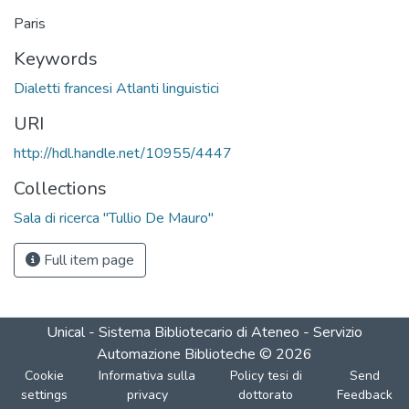
Paris
Keywords
Dialetti francesi Atlanti linguistici
URI
http://hdl.handle.net/10955/4447
Collections
Sala di ricerca "Tullio De Mauro"
Full item page
Unical - Sistema Bibliotecario di Ateneo - Servizio
Automazione Biblioteche
©
2026
Cookie
Informativa sulla
Policy tesi di
Send
settings
privacy
dottorato
Feedback