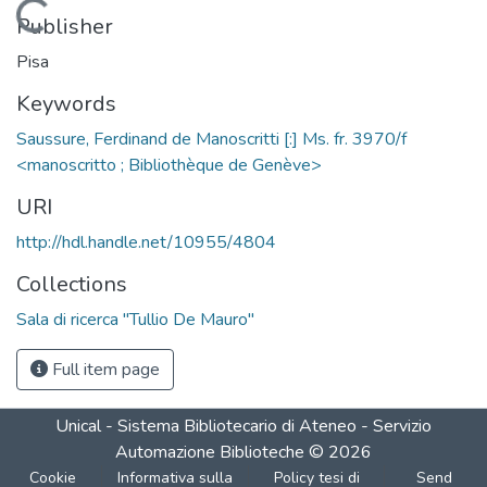
Loading...
Publisher
Pisa
Keywords
Saussure, Ferdinand de Manoscritti [:] Ms. fr. 3970/f
<manoscritto ; Bibliothèque de Genève>
URI
http://hdl.handle.net/10955/4804
Collections
Sala di ricerca "Tullio De Mauro"
Full item page
Unical - Sistema Bibliotecario di Ateneo - Servizio
Automazione Biblioteche
©
2026
Cookie
Informativa sulla
Policy tesi di
Send