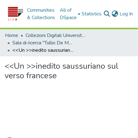
Communities
All of
(c
Statistics
Log In
& Collections
DSpace
Home
Collezioni Digitali Università della Calabria
Sala di ricerca "Tullio De Mauro"
<<Un >>inedito saussuriano sul verso francese
<<Un >>inedito saussuriano sul
verso francese