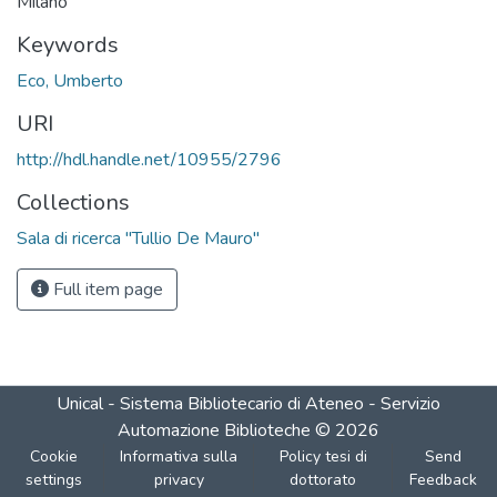
Milano
Keywords
Eco, Umberto
URI
http://hdl.handle.net/10955/2796
Collections
Sala di ricerca "Tullio De Mauro"
Full item page
Unical - Sistema Bibliotecario di Ateneo - Servizio
Automazione Biblioteche
©
2026
Cookie
Informativa sulla
Policy tesi di
Send
settings
privacy
dottorato
Feedback