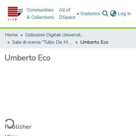
Communities
All of
(c
Statistics
Log In
& Collections
DSpace
Home
Collezioni Digitali Università della Calabria
Sala di ricerca "Tullio De Mauro"
Umberto Eco
Umberto Eco
ding...
Publisher