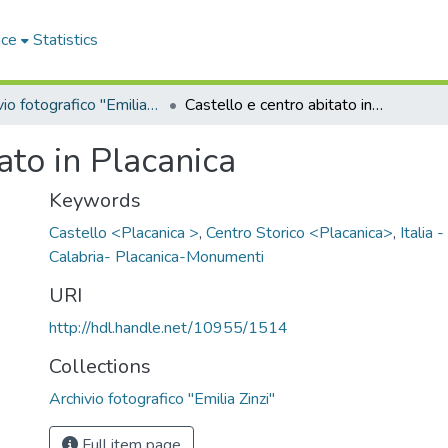
ace
Statistics
Archivio fotografico "Emilia Zinzi"
Castello e centro abitato in Placanica
ato in Placanica
Keywords
Castello <Placanica >
,
Centro Storico <Placanica>
,
Italia 
Calabria- Placanica-Monumenti
URI
http://hdl.handle.net/10955/1514
Collections
Archivio fotografico "Emilia Zinzi"
Full item page