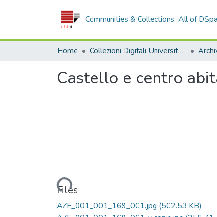
Communities & Collections
All of DSp
Home
Collezioni Digitali Università della Calabria
Castello e centro abit
Loading...
Files
AZF_001_001_169_001.jpg
(502.53 KB)