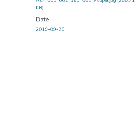
AZF_001_001_169_001_v copia.jpg
(258.71
KB)
Date
2019-09-25