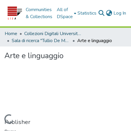
Communities
All of
(c
Statistics
Log In
& Collections
DSpace
Home
Collezioni Digitali Università della Calabria
Sala di ricerca "Tullio De Mauro"
Arte e linguaggio
Arte e linguaggio
Loading...
Publisher