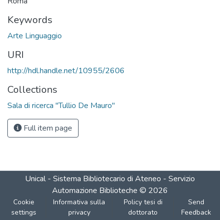
Roma
Keywords
Arte Linguaggio
URI
http://hdl.handle.net/10955/2606
Collections
Sala di ricerca "Tullio De Mauro"
Full item page
Unical - Sistema Bibliotecario di Ateneo - Servizio
Automazione Biblioteche
©
2026
Cookie
Informativa sulla
Policy tesi di
Send
settings
privacy
dottorato
Feedback