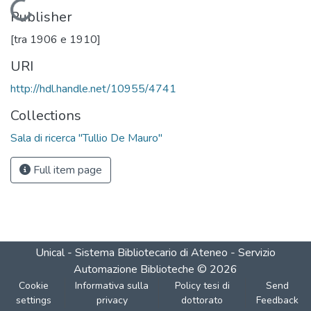
Loading...
Publisher
[tra 1906 e 1910]
URI
http://hdl.handle.net/10955/4741
Collections
Sala di ricerca "Tullio De Mauro"
Full item page
Unical - Sistema Bibliotecario di Ateneo - Servizio
Automazione Biblioteche
©
2026
Cookie
Informativa sulla
Policy tesi di
Send
settings
privacy
dottorato
Feedback