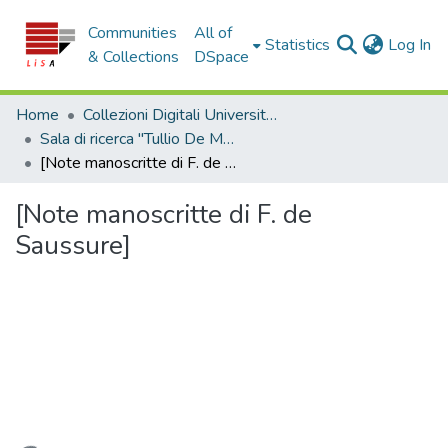
Communities
All of
(c
Statistics
Log In
& Collections
DSpace
Home
Collezioni Digitali Università della Calabria
Sala di ricerca "Tullio De Mauro"
[Note manoscritte di F. de Saussure]
[Note manoscritte di F. de
Saussure]