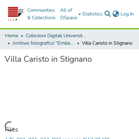
Communities
All of
(c
Statistics
Log In
& Collections
DSpace
Home
Collezioni Digitali Università della Calabria
Archivio fotografico "Emilia Zinzi"
Villa Caristo in Stignano
Villa Caristo in Stignano
Loading...
Files