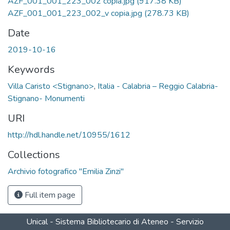
AZF_001_001_223_002 copia.jpg
(917.38 KB)
AZF_001_001_223_002_v copia.jpg
(278.73 KB)
Date
2019-10-16
Keywords
Villa Caristo <Stignano>
,
Italia - Calabria – Reggio Calabria-
Stignano- Monumenti
URI
http://hdl.handle.net/10955/1612
Collections
Archivio fotografico "Emilia Zinzi"
Full item page
Unical - Sistema Bibliotecario di Ateneo - Servizio