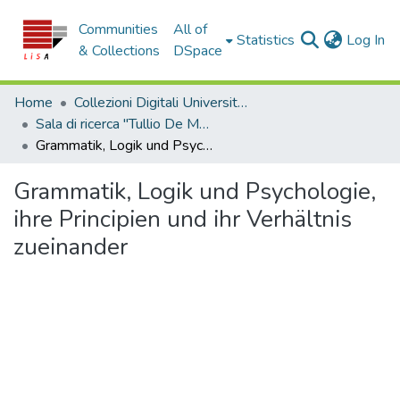
Communities
All of
(c
Statistics
Log In
& Collections
DSpace
Home
Collezioni Digitali Università della Calabria
Sala di ricerca "Tullio De Mauro"
Grammatik, Logik und Psychologie, ihre Principien und ihr Verhältnis zueinander
Grammatik, Logik und Psychologie,
ihre Principien und ihr Verhältnis
zueinander