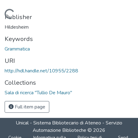
Loading...
Publisher
Hildesheim
Keywords
Grammatica
URI
http://hdl.handle.net/10955/2288
Collections
Sala di ricerca "Tullio De Mauro"
Full item page
Unical - Sistema Bibliotecario di Ateneo - Servizio
Automazione Biblioteche
©
2026
Cookie
Informativa sulla
Policy tesi di
Send