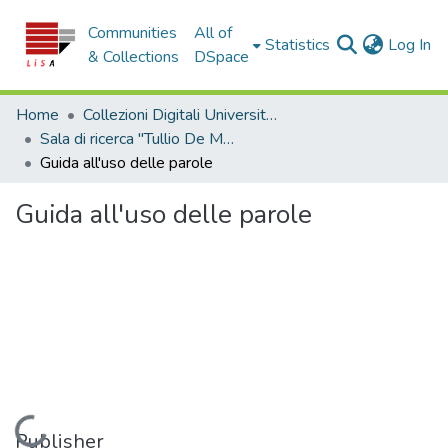
Communities
All of
(c
Statistics
Log In
& Collections
DSpace
Home
Collezioni Digitali Università della Calabria
Sala di ricerca "Tullio De Mauro"
Guida all'uso delle parole
Guida all'uso delle parole
Loading...
Publisher