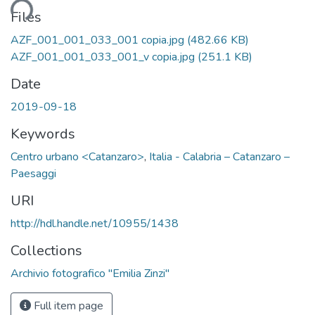
ading...
Files
AZF_001_001_033_001 copia.jpg
(482.66 KB)
AZF_001_001_033_001_v copia.jpg
(251.1 KB)
Date
2019-09-18
Keywords
Centro urbano <Catanzaro>
,
Italia - Calabria – Catanzaro –
Paesaggi
URI
http://hdl.handle.net/10955/1438
Collections
Archivio fotografico "Emilia Zinzi"
Full item page