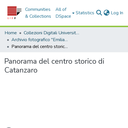
Communities
All of
(c
Statistics
Log In
& Collections
DSpace
Home
Collezioni Digitali Università della Calabria
Archivio fotografico "Emilia Zinzi"
Panorama del centro storico di Catanzaro
Panorama del centro storico di
Catanzaro