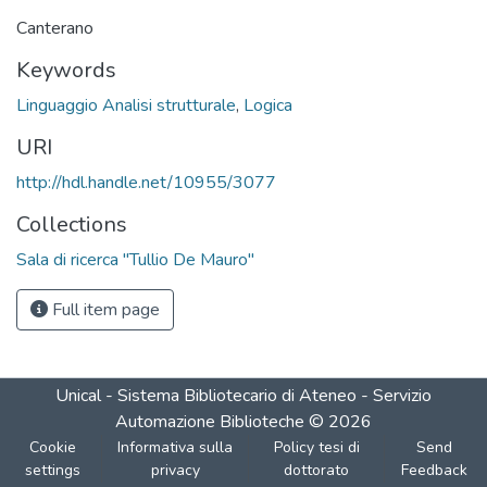
Canterano
Keywords
Linguaggio Analisi strutturale
,
Logica
URI
http://hdl.handle.net/10955/3077
Collections
Sala di ricerca "Tullio De Mauro"
Full item page
Unical - Sistema Bibliotecario di Ateneo - Servizio
Automazione Biblioteche
©
2026
Cookie
Informativa sulla
Policy tesi di
Send
settings
privacy
dottorato
Feedback