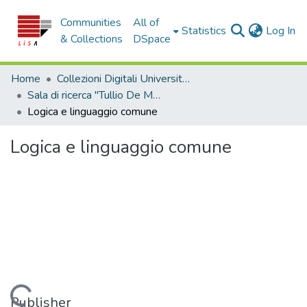
Communities
All of
(c
Statistics
Log In
& Collections
DSpace
Home
Collezioni Digitali Università della Calabria
Sala di ricerca "Tullio De Mauro"
Logica e linguaggio comune
Logica e linguaggio comune
Loading...
Publisher