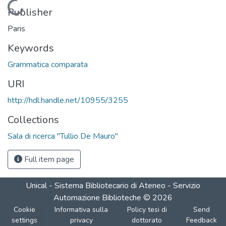
Loading...
Publisher
Paris
Keywords
Grammatica comparata
URI
http://hdl.handle.net/10955/3255
Collections
Sala di ricerca "Tullio De Mauro"
Full item page
Unical - Sistema Bibliotecario di Ateneo - Servizio
Automazione Biblioteche
©
2026
Cookie
Informativa sulla
Policy tesi di
Send
settings
privacy
dottorato
Feedback