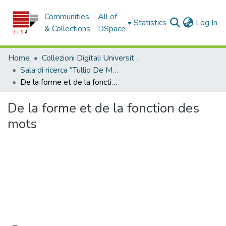
Communities
All of
(c
Statistics
Log In
& Collections
DSpace
Home
Collezioni Digitali Università della Calabria
Sala di ricerca "Tullio De Mauro"
De la forme et de la fonction des mots
De la forme et de la fonction des
mots