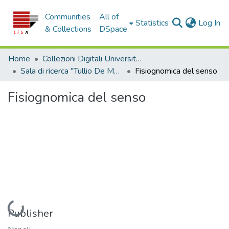
Communities
All of
(c
Statistics
Log In
& Collections
DSpace
Home
Collezioni Digitali Università della Calabria
Sala di ricerca "Tullio De Mauro"
Fisiognomica del senso
Fisiognomica del senso
Loading...
Publisher