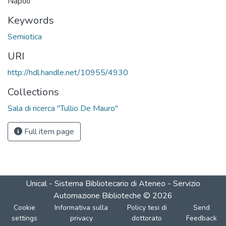
Napoli
Keywords
Semiotica
URI
http://hdl.handle.net/10955/4930
Collections
Sala di ricerca "Tullio De Mauro"
Full item page
Unical - Sistema Bibliotecario di Ateneo - Servizio
Automazione Biblioteche
©
2026
Cookie
Informativa sulla
Policy tesi di
Send
settings
privacy
dottorato
Feedback