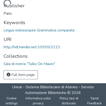
Loading...
Publisher
Paris
Keywords
Lingue indoeuropee Grammatica comparata
URI
http://hdl.handle.net/10955/3223
Collections
Sala di ricerca "Tullio De Mauro"
Full item page
Unical - Sistema Bibliotecario di Ateneo - Servizio
Automazione Biblioteche
©
2026
Cookie
Informativa sulla
Policy tesi di
Send
settings
privacy
dottorato
Feedback