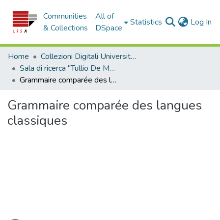
Communities
All of
(c
Statistics
Log In
& Collections
DSpace
Home
Collezioni Digitali Università della Calabria
Sala di ricerca "Tullio De Mauro"
Grammaire comparée des langues classiques
Grammaire comparée des langues
classiques