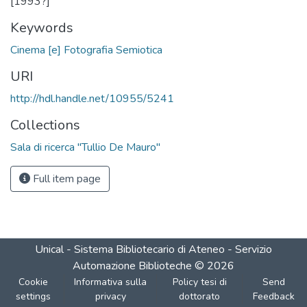
[1993?]
Keywords
Cinema [e] Fotografia Semiotica
URI
http://hdl.handle.net/10955/5241
Collections
Sala di ricerca "Tullio De Mauro"
Full item page
Unical - Sistema Bibliotecario di Ateneo - Servizio
Automazione Biblioteche
©
2026
Cookie
Informativa sulla
Policy tesi di
Send
settings
privacy
dottorato
Feedback