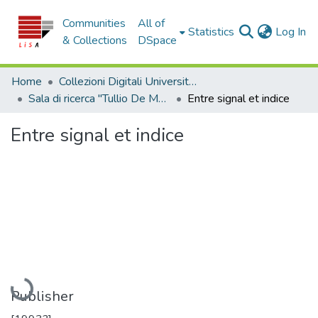
Communities
All of
(c
Statistics
Log In
& Collections
DSpace
Home
Collezioni Digitali Università della Calabria
Sala di ricerca "Tullio De Mauro"
Entre signal et indice
Entre signal et indice
Loading...
Publisher