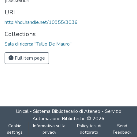
[Düsseldorf
URI
http://hdl.handle.net/10955/3036
Collections
Sala di ricerca "Tullio De Mauro"
Full item page
Unical - Sistema Bibliotecario di Ateneo - Servizio
Automazione Biblioteche
©
2026
Cookie
Informativa sulla
Policy tesi di
Send
settings
privacy
dottorato
Feedback