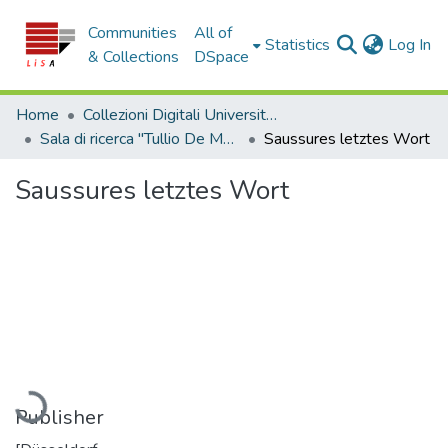
Communities
All of
(c
Statistics
Log In
& Collections
DSpace
Home
Collezioni Digitali Università della Calabria
Sala di ricerca "Tullio De Mauro"
Saussures letztes Wort
Saussures letztes Wort
Loading...
Publisher