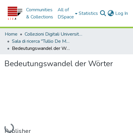
Communities
All of
(c
Statistics
Log In
& Collections
DSpace
Home
Collezioni Digitali Università della Calabria
Sala di ricerca "Tullio De Mauro"
Bedeutungswandel der Wörter
Bedeutungswandel der Wörter
Loading...
Publisher