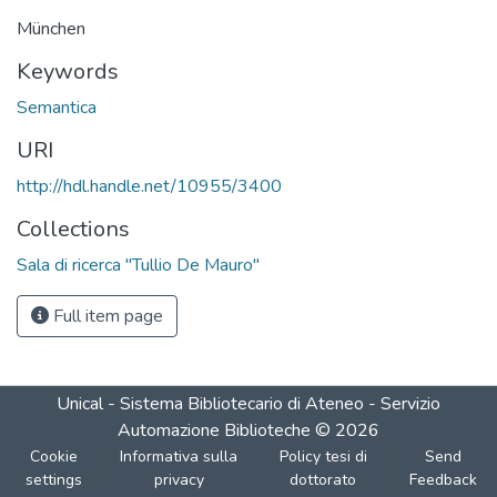
München
Keywords
Semantica
URI
http://hdl.handle.net/10955/3400
Collections
Sala di ricerca "Tullio De Mauro"
Full item page
Unical - Sistema Bibliotecario di Ateneo - Servizio
Automazione Biblioteche
©
2026
Cookie
Informativa sulla
Policy tesi di
Send
settings
privacy
dottorato
Feedback