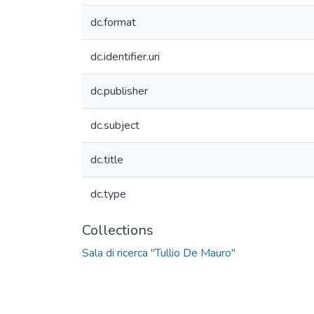
dc.format
dc.identifier.uri
dc.publisher
dc.subject
dc.title
dc.type
Collections
Sala di ricerca "Tullio De Mauro"