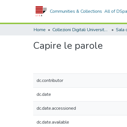
Communities & Collections
All of DSp
Home
Collezioni Digitali Università della Calabria
Capire le parole
dc.contributor
dc.date
dc.date.accessioned
dc.date.available