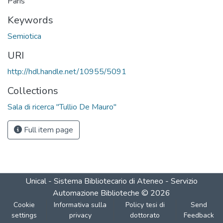
Paris
Keywords
Semiotica
URI
http://hdl.handle.net/10955/5091
Collections
Sala di ricerca "Tullio De Mauro"
Full item page
Unical - Sistema Bibliotecario di Ateneo - Servizio
Automazione Biblioteche
©
2026
Cookie
Informativa sulla
Policy tesi di
Send
settings
privacy
dottorato
Feedback