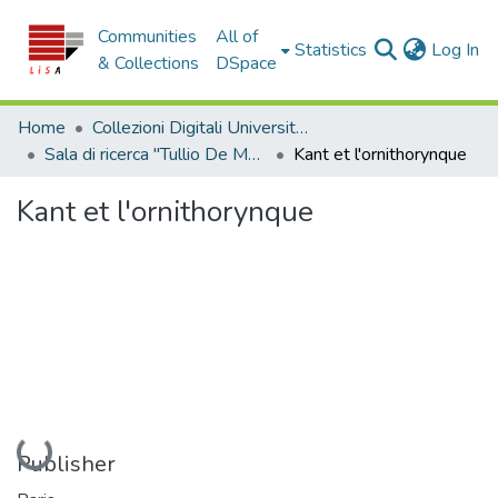
Communities
All of
(c
Statistics
Log In
& Collections
DSpace
Home
Collezioni Digitali Università della Calabria
Sala di ricerca "Tullio De Mauro"
Kant et l'ornithorynque
Kant et l'ornithorynque
Loading...
Publisher