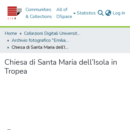
Communities
All of
(c
Statistics
Log In
& Collections
DSpace
Home
Collezioni Digitali Università della Calabria
Archivio fotografico "Emilia Zinzi"
Chiesa di Santa Maria dell’Isola in Tropea
Chiesa di Santa Maria dell’Isola in
Tropea