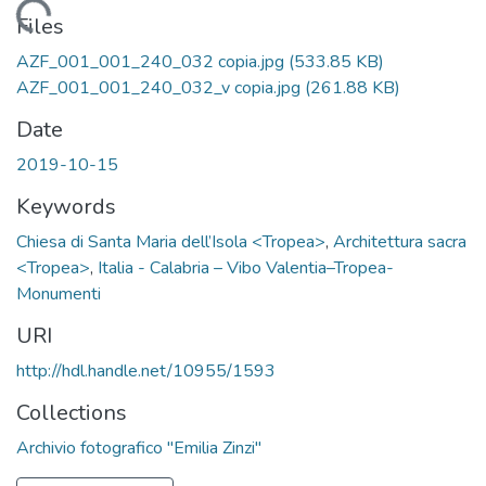
Loading...
Files
AZF_001_001_240_032 copia.jpg
(533.85 KB)
AZF_001_001_240_032_v copia.jpg
(261.88 KB)
Date
2019-10-15
Keywords
Chiesa di Santa Maria dell’Isola <Tropea>
,
Architettura sacra
<Tropea>
,
Italia - Calabria – Vibo Valentia–Tropea-
Monumenti
URI
http://hdl.handle.net/10955/1593
Collections
Archivio fotografico "Emilia Zinzi"