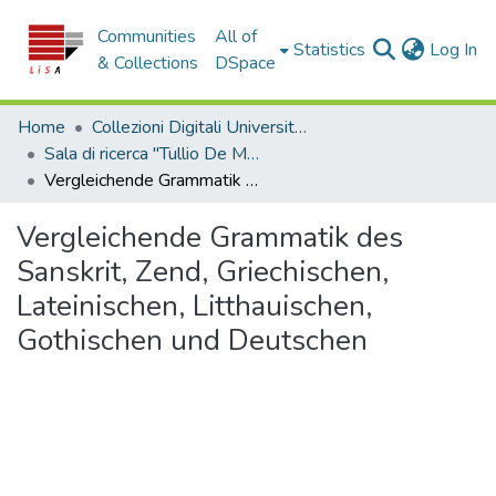
Communities
All of
(c
Statistics
Log In
& Collections
DSpace
Home
Collezioni Digitali Università della Calabria
Sala di ricerca "Tullio De Mauro"
Vergleichende Grammatik des Sanskrit, Zend, Griechischen, Lateinischen, Litthauischen, Gothischen und Deutschen
Vergleichende Grammatik des
Sanskrit, Zend, Griechischen,
Lateinischen, Litthauischen,
Gothischen und Deutschen