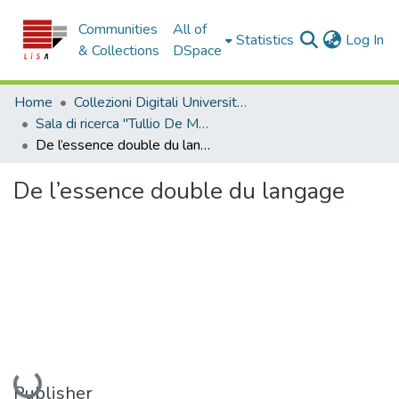
Communities
All of
(c
Statistics
Log In
& Collections
DSpace
Home
Collezioni Digitali Università della Calabria
Sala di ricerca "Tullio De Mauro"
De l’essence double du langage
De l’essence double du langage
Loading...
Publisher