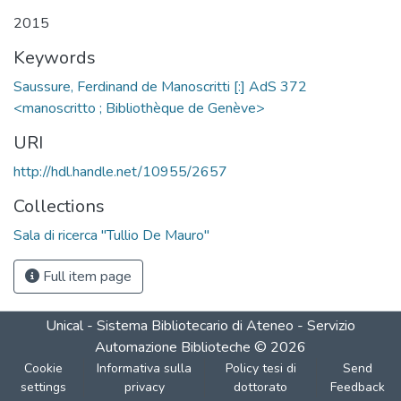
2015
Keywords
Saussure, Ferdinand de Manoscritti [:] AdS 372
<manoscritto ; Bibliothèque de Genève>
URI
http://hdl.handle.net/10955/2657
Collections
Sala di ricerca "Tullio De Mauro"
Full item page
Unical - Sistema Bibliotecario di Ateneo - Servizio
Automazione Biblioteche
©
2026
Cookie
Informativa sulla
Policy tesi di
Send
settings
privacy
dottorato
Feedback