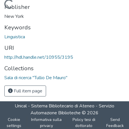
Loading...
Publisher
New York
Keywords
Linguistica
URI
http://hdl.handle.net/10955/3195
Collections
Sala di ricerca "Tullio De Mauro"
Full item page
Unical - Sistema Bibliotecario di Ateneo - Servizio
Automazione Biblioteche
©
2026
Cookie
Informativa sulla
Policy tesi di
Send
settings
privacy
dottorato
Feedback