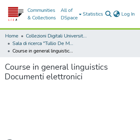
Communities
All of
(c
Statistics
Log In
& Collections
DSpace
Home
Collezioni Digitali Università della Calabria
Sala di ricerca "Tullio De Mauro"
Course in general linguistics Documenti elettronici
Course in general linguistics
Documenti elettronici