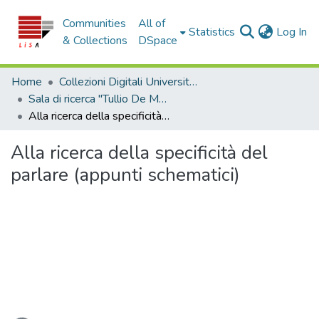
Communities
All of
(c
Statistics
Log In
& Collections
DSpace
Home
Collezioni Digitali Università della Calabria
Sala di ricerca "Tullio De Mauro"
Alla ricerca della specificità del parlare (appunti schematici)
Alla ricerca della specificità del
parlare (appunti schematici)