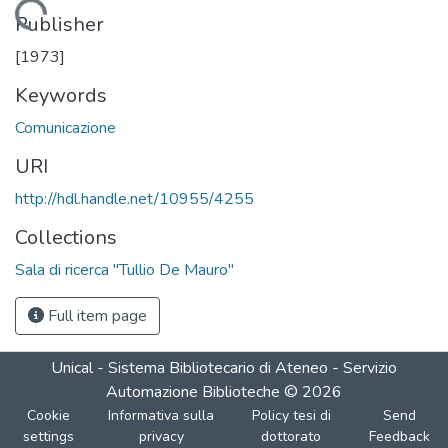
Loading...
Publisher
[1973]
Keywords
Comunicazione
URI
http://hdl.handle.net/10955/4255
Collections
Sala di ricerca "Tullio De Mauro"
Full item page
Unical - Sistema Bibliotecario di Ateneo - Servizio
Automazione Biblioteche
©
2026
Cookie
Informativa sulla
Policy tesi di
Send
settings
privacy
dottorato
Feedback