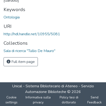
[Gardolo]
Keywords
Ontologia
URI
http://hdl.handle.net/10955/5081
Collections
Sala di ricerca "Tullio De Mauro"
Full item page
Unical - Sistema Bibliotecario di Ateneo - Servizio
Automazione Biblioteche
©
2026
Cookie
Informativa sulla
Policy tesi di
Send
settings
privacy
dottorato
Feedback