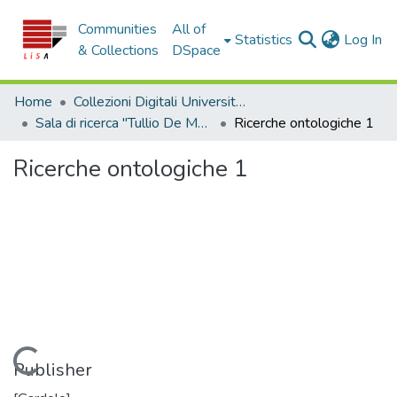
Communities
All of
(c
Statistics
Log In
& Collections
DSpace
Home
Collezioni Digitali Università della Calabria
Sala di ricerca "Tullio De Mauro"
Ricerche ontologiche 1
Ricerche ontologiche 1
Loading...
Publisher