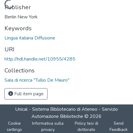
Loading...
Publisher
Berlin New York
Keywords
Lingua italiana Diffusione
URI
http://hdl.handle.net/10955/4285
Collections
Sala di ricerca "Tullio De Mauro"
Full item page
Unical - Sistema Bibliotecario di Ateneo - Servizio
Automazione Biblioteche
©
2026
Cookie
Informativa sulla
Policy tesi di
Send
settings
privacy
dottorato
Feedback