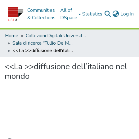
Communities
All of
(c
Statistics
Log In
& Collections
DSpace
Home
Collezioni Digitali Università della Calabria
Sala di ricerca "Tullio De Mauro"
<<La >>diffusione dell’italiano nel mondo
<<La >>diffusione dell’italiano nel
mondo