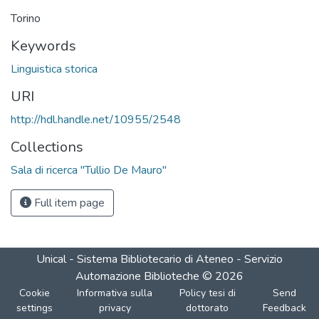
Torino
Keywords
Linguistica storica
URI
http://hdl.handle.net/10955/2548
Collections
Sala di ricerca "Tullio De Mauro"
Full item page
Unical - Sistema Bibliotecario di Ateneo - Servizio
Automazione Biblioteche
©
2026
Cookie
Informativa sulla
Policy tesi di
Send
settings
privacy
dottorato
Feedback