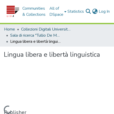
Communities
All of
(c
Statistics
Log In
& Collections
DSpace
Home
Collezioni Digitali Università della Calabria
Sala di ricerca "Tullio De Mauro"
Lingua libera e libertà linguistica
Lingua libera e libertà linguistica
Loading...
Publisher