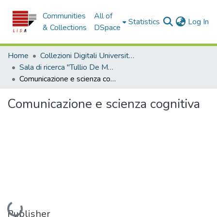
Communities
All of
(c
Statistics
Log In
& Collections
DSpace
Home
Collezioni Digitali Università della Calabria
Sala di ricerca "Tullio De Mauro"
Comunicazione e scienza cognitiva
Comunicazione e scienza cognitiva
Loading...
Publisher