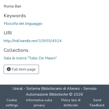
Roma Bari
Keywords
Filosofia del linguaggio
URI
http://hdl.handle.net/10955/4924
Collections
Sala di ricerca "Tullio De Mauro"
Full item page
Unical - Sistema Bibliotecario di Ateneo - Servizio
Automazione Biblioteche
©
2026
Cookie
Informativa sulla
Policy tesi di
Send
settings
privacy
dottorato
Feedback