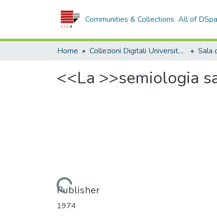
Communities & Collections
All of DSp
Home
Collezioni Digitali Università della Calabria
<<La >>semiologia s
Loading...
Publisher
1974