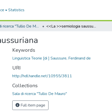
ace
Statistics
Sala di ricerca "Tullio De Mauro"
<<La >>semiologia saussuriana
aussuriana
Keywords
Linguistica Teorie [di ] Saussure, Ferdinand de
URI
http://hdl.handle.net/10955/3811
Collections
Sala di ricerca "Tullio De Mauro"
Full item page