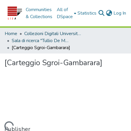
Communities
All of
(c
Statistics
Log In
& Collections
DSpace
Home
Collezioni Digitali Università della Calabria
Sala di ricerca "Tullio De Mauro"
[Carteggio Sgroi-Gambarara]
[Carteggio Sgroi-Gambarara]
Publisher