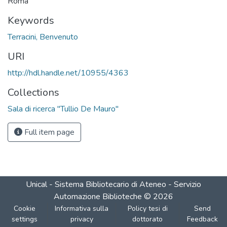
Roma
Keywords
Terracini, Benvenuto
URI
http://hdl.handle.net/10955/4363
Collections
Sala di ricerca "Tullio De Mauro"
Full item page
Unical - Sistema Bibliotecario di Ateneo - Servizio
Automazione Biblioteche
©
2026
Cookie
Informativa sulla
Policy tesi di
Send
settings
privacy
dottorato
Feedback