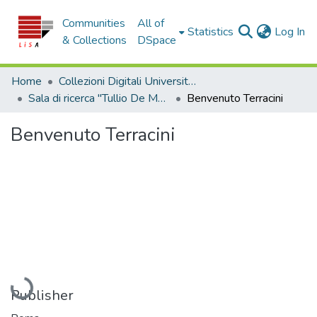
Communities
All of
(c
Statistics
Log In
& Collections
DSpace
Home
Collezioni Digitali Università della Calabria
Sala di ricerca "Tullio De Mauro"
Benvenuto Terracini
Benvenuto Terracini
Loading...
Publisher