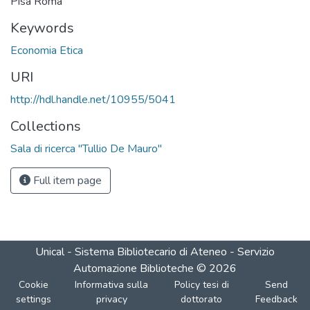
Pisa Roma
Keywords
Economia Etica
URI
http://hdl.handle.net/10955/5041
Collections
Sala di ricerca "Tullio De Mauro"
Full item page
Unical - Sistema Bibliotecario di Ateneo - Servizio
Automazione Biblioteche
©
2026
Cookie
Informativa sulla
Policy tesi di
Send
settings
privacy
dottorato
Feedback