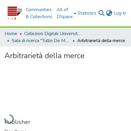
Communities
All of
(c
Statistics
Log In
& Collections
DSpace
Home
Collezioni Digitali Università della Calabria
Sala di ricerca "Tullio De Mauro"
Arbitrarietà della merce
Arbitrarietà della merce
Loading...
Publisher